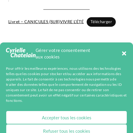
Livret – CANICULES (SUR)VIVRE L’ÉTÉ
Télécharger
Gérer votre consentement
aux cookies
Pour offrir les meilleures expériences, nous utilisons des technologies
telles que les cookies pour stocker et/ou accéder aux informations des
appareils. Le fait de consentir à ces technologies nous permettra de
Facebook
Mastodon
Instagram
Telegram
YouTube
LinkedIn
Bluesky
traiter des données telles que le comportement de navigation ou les ID
uniques sur ce site. Le fait de ne pas consentir ou de retirer son
consentement peut avoir un effet négatif sur certaines caractéristiques et
fonctions.
Accepter tous les cookies
Refuser tous les cookies