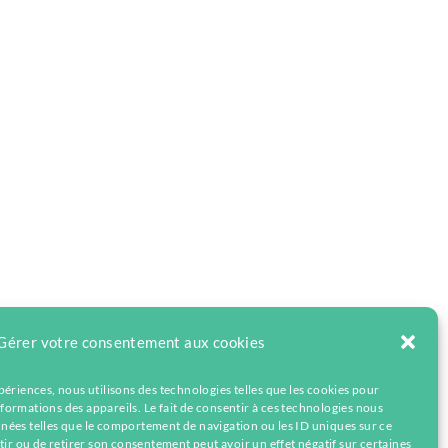
Gérer votre consentement aux cookies
xpériences, nous utilisons des technologies telles que les cookies pour
formations des appareils. Le fait de consentir à ces technologies nous
nnées telles que le comportement de navigation ou les ID uniques sur ce
ntir ou de retirer son consentement peut avoir un effet négatif sur certaines