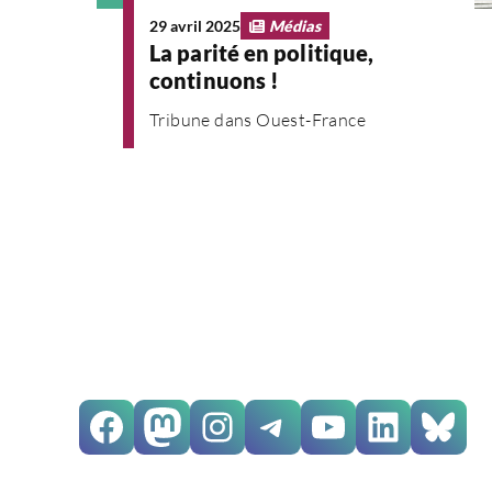
29 avril 2025
Médias
La parité en politique,
continuons !
Tribune dans Ouest-France
Facebook
Mastodon
Instagram
Telegram
YouTube
LinkedIn
Bluesky