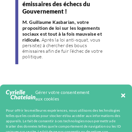
émissaires des échecs du
Gouvernement !
M. Guillaume Kasbarian, votre
proposition de loi sur les logements
sociaux est tout à la fois mauvaise et
ridicule.
Après la loi anti-squat, vous
persistez à chercher des boucs
émissaires afin de fuir l’échec de votre
politique.
Gérer votre consentement
aux cookies
Pour offrir les meilleures expériences, nous utilisons des technologies
telles que les cookies pour stocker et/ou accéder aux informations des
appareils. Le fait de consentir à ces technologies nous permettra de
Facebook
Mastodon
Instagram
Telegram
YouTube
LinkedIn
Bluesky
traiter des données telles que le comportement de navigation ou les ID
uniques sur ce site. Le fait de ne pas consentir ou de retirer son