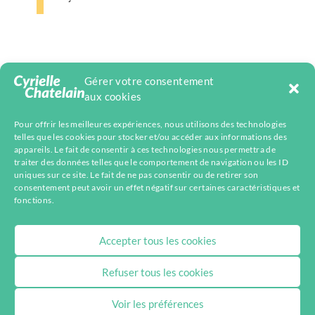
Gérer votre consentement
aux cookies
Pour offrir les meilleures expériences, nous utilisons des technologies
telles que les cookies pour stocker et/ou accéder aux informations des
appareils. Le fait de consentir à ces technologies nous permettra de
Facebook
Mastodon
Instagram
Telegram
YouTube
LinkedIn
Bluesky
traiter des données telles que le comportement de navigation ou les ID
uniques sur ce site. Le fait de ne pas consentir ou de retirer son
consentement peut avoir un effet négatif sur certaines caractéristiques et
fonctions.
Accepter tous les cookies
Refuser tous les cookies
Voir les préférences
Mentions légales