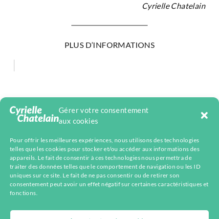
Cyrielle Chatelain
PLUS D’INFORMATIONS
Gérer votre consentement
aux cookies
Pour offrir les meilleures expériences, nous utilisons des technologies
telles que les cookies pour stocker et/ou accéder aux informations des
appareils. Le fait de consentir à ces technologies nous permettra de
Facebook
Mastodon
Instagram
Telegram
YouTube
LinkedIn
Bluesky
traiter des données telles que le comportement de navigation ou les ID
uniques sur ce site. Le fait de ne pas consentir ou de retirer son
consentement peut avoir un effet négatif sur certaines caractéristiques et
fonctions.